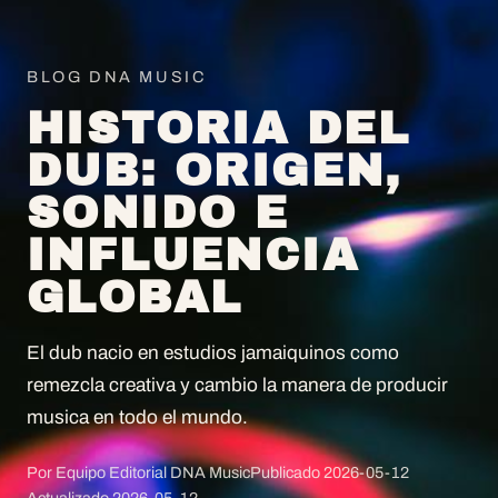
BLOG DNA MUSIC
HISTORIA DEL
DUB: ORIGEN,
SONIDO E
INFLUENCIA
GLOBAL
El dub nacio en estudios jamaiquinos como
remezcla creativa y cambio la manera de producir
musica en todo el mundo.
Por Equipo Editorial DNA Music
Publicado
2026-05-12