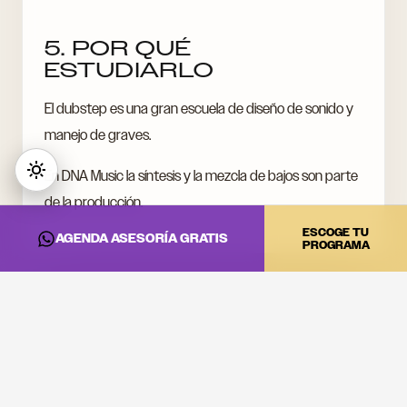
5. POR QUÉ
ESTUDIARLO
El dubstep es una gran escuela de diseño de sonido y
manejo de graves.
En DNA Music la síntesis y la mezcla de bajos son parte
de la producción.
ESCOGE TU
AGENDA ASESORÍA GRATIS
PROGRAMA
CONVIERTE ESTA
INFORMACIÓN EN
PRÁCTICA
Si quieres llevar estas ideas al estudio, a la cabina o a tu