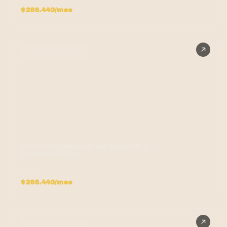
$286.440/mes
TÉCNICO LABORAL
Técnico laboral en música y
composición
DESDE
$286.440/mes
TÉCNICO LABORAL