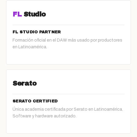
FL
Studio
FL STUDIO PARTNER
Formación oficial en el DAW más usado por productores
en Latinoamérica.
Serato
SERATO CERTIFIED
Única academia certificada por Serato en Latinoamérica.
Software y hardware autorizado.