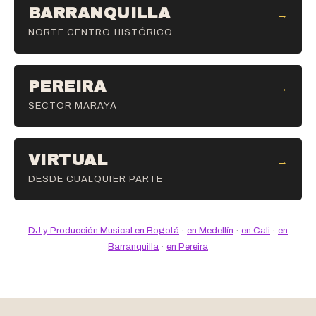
BARRANQUILLA
→
NORTE CENTRO HISTÓRICO
PEREIRA
→
SECTOR MARAYA
VIRTUAL
→
DESDE CUALQUIER PARTE
DJ y Producción Musical en Bogotá
·
en Medellín
·
en Cali
·
en
Barranquilla
·
en Pereira