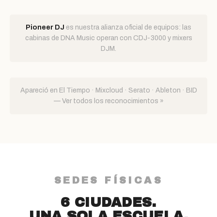
Pioneer DJ
es nuestra alianza oficial de equipos: las
cabinas de DNA Music operan con CDJ-3000 y mixers
DJM.
Apareció en
El Tiempo
·
Mixcloud
·
Serato
·
Ableton
·
BID
—
Ver todos los reconocimientos »
SEDES FÍSICAS
6 CIUDADES.
UNA SOLA ESCUELA.