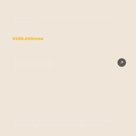
Técnico laboral en DJ y productor de
mezclas
DESDE
$286.440/mes
TÉCNICO LABORAL
Técnico laboral en edición, grabación,
mezcla y masterización de sonido
DESDE