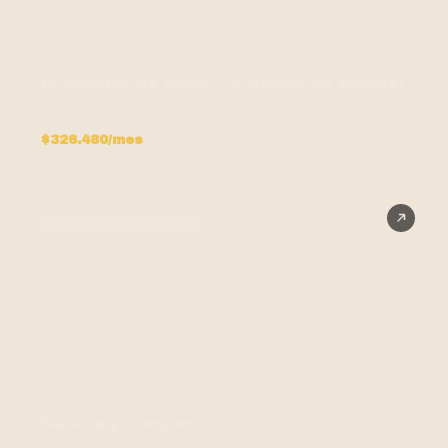
Productor de Audio · Producción Musical
DESDE
$326.480/mes
PROGRAMA ACADÉMICO
Música y Composición