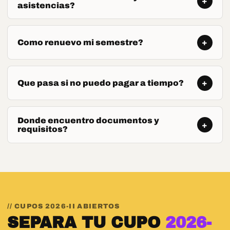
+
asistencias?
Todo esta en Q10. Usa Acceso a Q10 y entra con las
credenciales entregadas por el equipo academico.
Como renuevo mi semestre?
+
Desde Renueva tu semestre puedes iniciar el proceso.
Hazlo con anticipacion para conservar horario, grupo y
Que pasa si no puedo pagar a tiempo?
+
beneficios vigentes.
Contacta a Atencion al Estudiante antes de la fecha de
vencimiento para revisar alternativas y evitar bloqueos
Donde encuentro documentos y
+
requisitos?
academicos.
En Documentos de interes y Pre-requisitos tienes acceso a
manuales, formatos y rutas de proceso academico.
// CUPOS 2026-II ABIERTOS
SEPARA TU CUPO
2026-