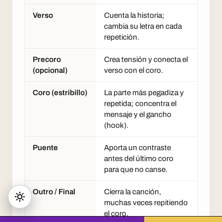
Verso
Cuenta la historia;
cambia su letra en cada
repetición.
Precoro
Crea tensión y conecta el
(opcional)
verso con el coro.
Coro (estribillo)
La parte más pegadiza y
repetida; concentra el
mensaje y el gancho
(hook).
Puente
Aporta un contraste
antes del último coro
para que no canse.
Outro / Final
Cierra la canción,
muchas veces repitiendo
el coro.