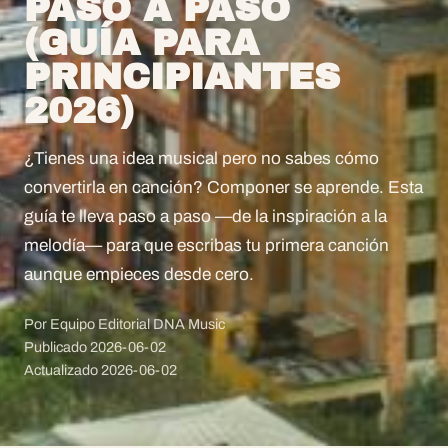
PASO A PASO
(GUÍA PARA
PRINCIPIANTES
2026)
¿Tienes una idea musical pero no sabes cómo
convertirla en canción? Componer se aprende. Esta
guía te lleva paso a paso —de la inspiración a la
melodía— para que escribas tu primera canción
aunque empieces desde cero.
Por Equipo Editorial DNA Music
Publicado
2026-06-02
Actualizado
2026-06-02