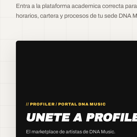
Entra a la plataforma academica correcta para 
horarios, cartera y procesos de tu sede DNA M
//
PROFILER / PORTAL DNA MUSIC
UNETE A PROFIL
El marketplace de artistas de DNA Music.