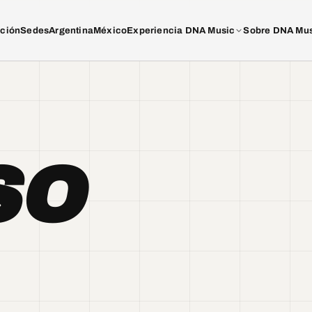
ación
Sedes
Argentina
México
Experiencia DNA Music
Sobre DNA Mu
SO