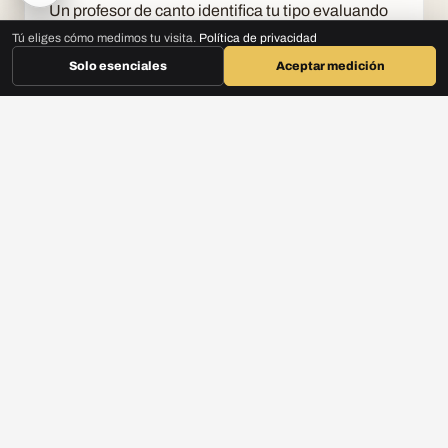
Un profesor de canto identifica tu tipo evaluando
Tú eliges cómo medimos tu visita.
Política de privacidad
tu rango, tu punto de cambio y tu timbre.
AGENDA ASESORÍA GRATIS
ESCOGE TU PROGRAMA
Solo esenciales
Aceptar medición
En DNA Music, el programa Voz y Escena trabaja
tu voz según su clasificación natural.
CONVIERTE ESTA
INFORMACIÓN EN
PRÁCTICA
Si quieres llevar estas ideas al estudio, a la
cabina o a tu proyecto artístico, revisa los
programas de DNA Music y agenda una asesoría.