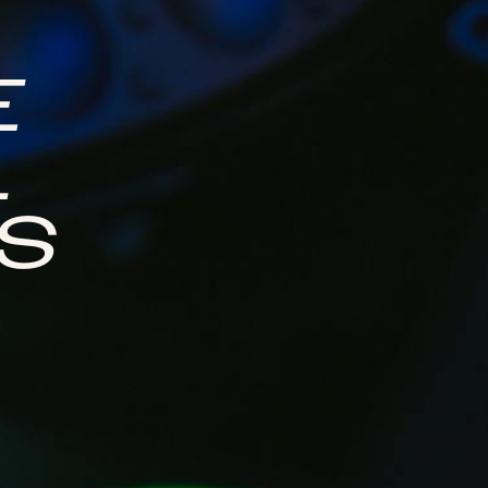
E
L
ES