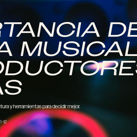
RTANCIA D
A MUSICA
ODUCTOR
AS
uctura y herramientas para decidir mejor.
5-12