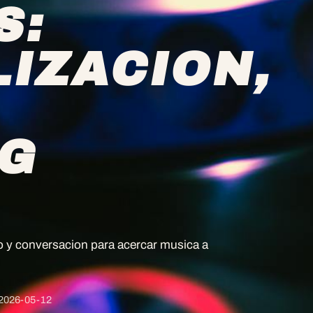
S:
IZACION,
NG
o y conversacion para acercar musica a
2026-05-12