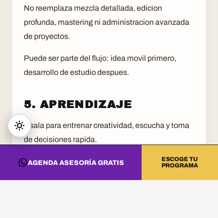
No reemplaza mezcla detallada, edicion
profunda, mastering ni administracion avanzada
de proyectos.
Puede ser parte del flujo: idea movil primero,
desarrollo de estudio despues.
5. APRENDIZAJE
Usala para entrenar creatividad, escucha y toma
de decisiones rapida.
ESCOGE TU
La clave es convertir el juego en criterio: por que
AGENDA ASESORÍA GRATIS
PROGRAMA
funciona un loop, donde entra una variacion y
como cambia la energia.