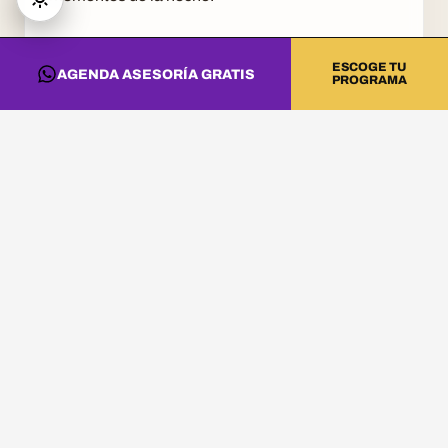
5. FORMACION Y
ESCOGE TU
AGENDA ASESORÍA GRATIS
PROGRAMA
CRITERIO
El software cambia, pero los fundamentos
permanecen: escucha, fraseo, estructura, niveles,
seleccion musical y lectura del publico.
En DNA Music ensenamos rekordbox como
ecosistema profesional, no como atajo.
CONVIERTE ESTA
INFORMACIÓN EN
PRÁCTICA