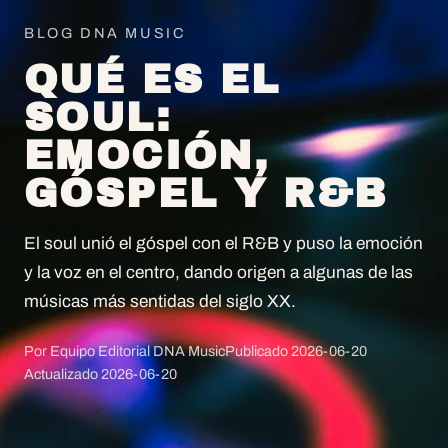
BLOG DNA MUSIC
QUÉ ES EL
SOUL:
EMOCIÓN,
GÓSPEL Y R&B
El soul unió el góspel con el R&B y puso la emoción
y la voz en el centro, dando origen a algunas de las
músicas más sentidas del siglo XX.
Por Equipo Editorial DNA Music
Publicado
2026-06-20
Actualizado
2026-06-20