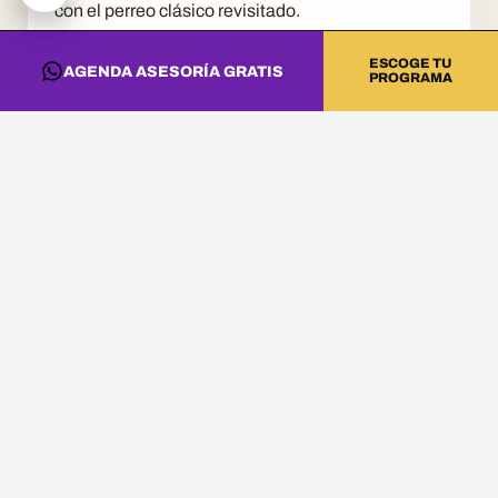
con el perreo clásico revisitado.
ESCOGE TU
AGENDA ASESORÍA GRATIS
PROGRAMA
5. PARA DJS
Entender el perreo ayuda a leer la pista y a
seleccionar y mezclar reggaetón con criterio.
En DNA Music se trabaja la lectura de pista y la
mezcla del género urbano.
CONVIERTE ESTA
INFORMACIÓN EN
PRÁCTICA
Si quieres llevar estas ideas al estudio, a la