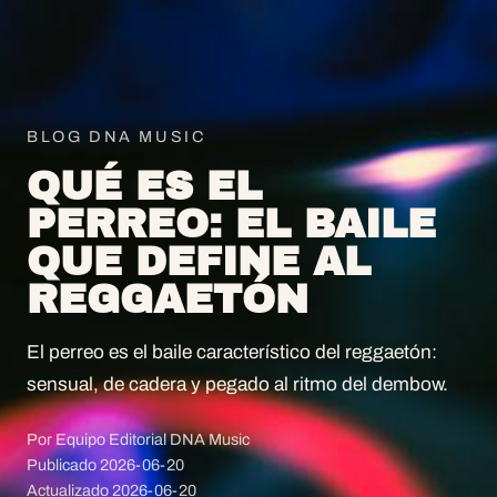
BLOG DNA MUSIC
QUÉ ES EL
PERREO: EL BAILE
QUE DEFINE AL
REGGAETÓN
El perreo es el baile característico del reggaetón:
sensual, de cadera y pegado al ritmo del dembow.
Por Equipo Editorial DNA Music
Publicado
2026-06-20
Actualizado
2026-06-20