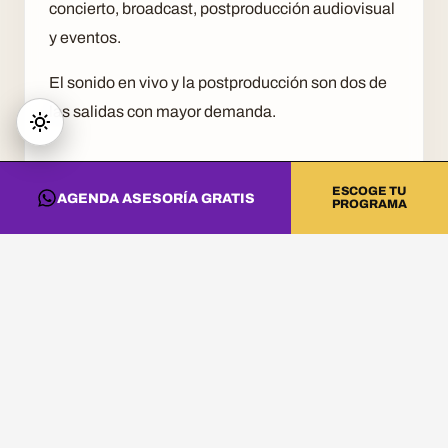
concierto, broadcast, postproducción audiovisual
y eventos.
El sonido en vivo y la postproducción son dos de
las salidas con mayor demanda.
5. CÓMO FORMARSE EN
ESCOGE TU
COLOMBIA
AGENDA ASESORÍA GRATIS
PROGRAMA
Se estudia con programas técnicos laborales de
audio que combinan teoría y práctica en estudio
real.
En DNA Music, el Técnico en Audio (edición,
grabación, mezcla y masterización) forma este
perfil con Pro Tools y certificación AVID.