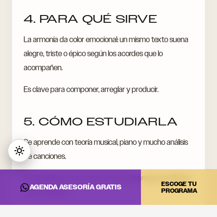
4. PARA QUÉ SIRVE
La armonía da color emocional: un mismo texto suena
alegre, triste o épico según los acordes que lo
acompañen.
Es clave para componer, arreglar y producir.
5. CÓMO ESTUDIARLA
Se aprende con teoría musical, piano y mucho análisis
de canciones.
En DNA Music, la armonía es base del programa Música
ESCOGE TU
AGENDA ASESORÍA GRATIS
PROGRAMA
y Composición.