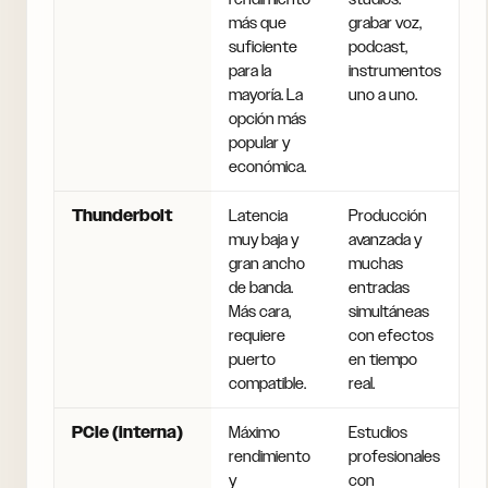
más que
grabar voz,
suficiente
podcast,
para la
instrumentos
mayoría. La
uno a uno.
opción más
popular y
económica.
Thunderbolt
Latencia
Producción
muy baja y
avanzada y
gran ancho
muchas
de banda.
entradas
Más cara,
simultáneas
requiere
con efectos
puerto
en tiempo
compatible.
real.
PCIe (interna)
Máximo
Estudios
rendimiento
profesionales
y
con