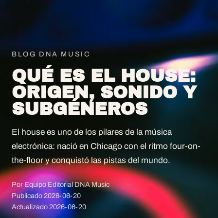
BLOG DNA MUSIC
QUÉ ES EL HOUSE:
ORIGEN, SONIDO Y
SUBGÉNEROS
El house es uno de los pilares de la música
electrónica: nació en Chicago con el ritmo four-on-
the-floor y conquistó las pistas del mundo.
Por Equipo Editorial DNA Music
Publicado
2026-06-20
Actualizado
2026-06-20