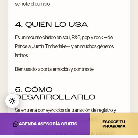
se note el cambio.
4. QUIÉN LO USA
Es un recurso clásico en soul, R&B, pop y rock —de
Prince a Justin Timberlake— y en muchos géneros
latinos.
Bien usado, aporta emoción y contraste.
5. CÓMO
DESARROLLARLO
Se entrena con ejercicios de transición de registro y
control de aire, idealmente con un profesor.
ESCOGE TU
AGENDA ASESORÍA GRATIS
PROGRAMA
En DNA Music, el programa Voz y Escena trabaja el