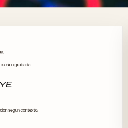
a.
 o sesion grabada.
UYE
ccion segun contexto.