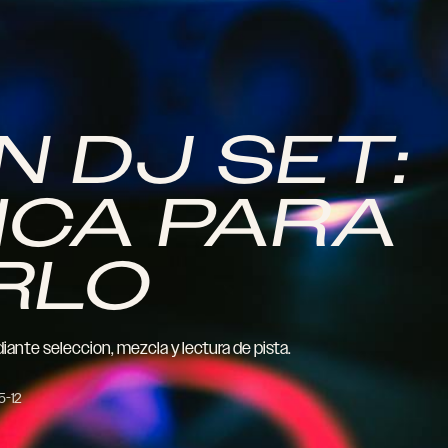
N DJ SET:
ICA PARA
RLO
ante seleccion, mezcla y lectura de pista.
5-12