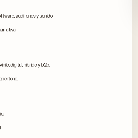
ftware, audifonos y sonido.
arrativa.
nilo, digital, hibrido y b2b.
epertorio.
io.
.