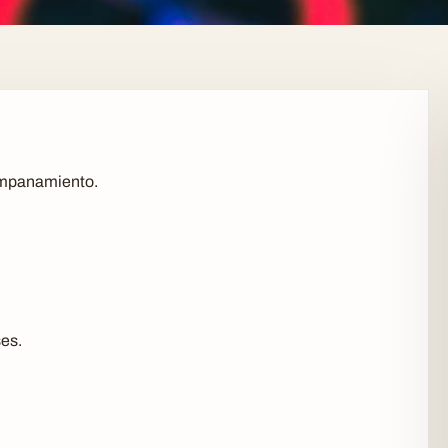
ompanamiento.
ses.