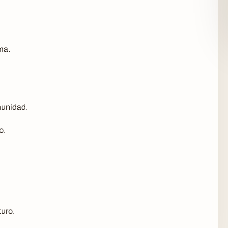
ma.
munidad.
o.
turo.