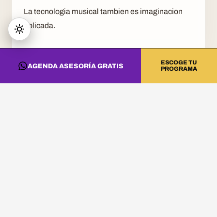
La tecnologia musical tambien es imaginacion
aplicada.
ESCOGE TU
AGENDA ASESORÍA GRATIS
PROGRAMA
CONVIERTE ESTA
INFORMACIÓN EN
PRÁCTICA
Si quieres llevar estas ideas al estudio, a la
cabina o a tu proyecto artístico, revisa los
programas de DNA Music y agenda una asesoría.
Estudia Producción Musical