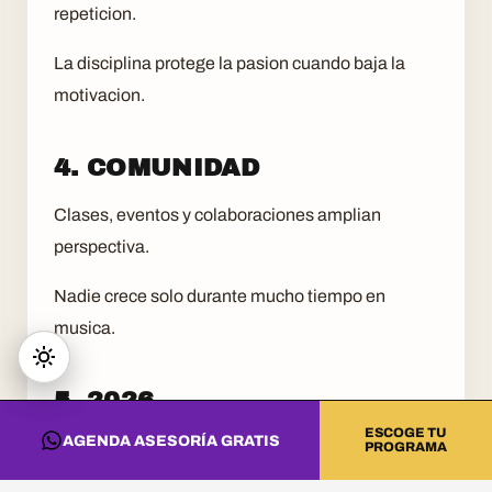
repeticion.
La disciplina protege la pasion cuando baja la
motivacion.
4. COMUNIDAD
Clases, eventos y colaboraciones amplian
perspectiva.
Nadie crece solo durante mucho tiempo en
musica.
5. 2026
ESCOGE TU
AGENDA ASESORÍA GRATIS
Vivir de la musica exige creatividad y
PROGRAMA
sostenibilidad.