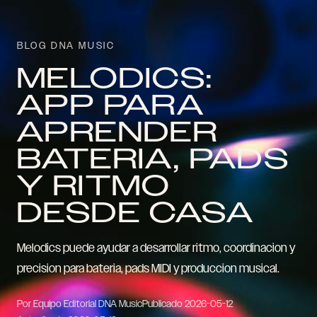
BLOG DNA MUSIC
MELODICS:
APP PARA
APRENDER
BATERIA, PADS
Y RITMO
DESDE CASA
Melodics puede ayudar a desarrollar ritmo, coordinacion y
precision para bateria, pads MIDI y produccion musical.
Por Equipo Editorial DNA Music
Publicado
2026-05-12