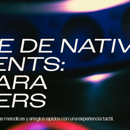
E DE NATI
ENTS:
PARA
ERS
 melodicas y arreglos rapidos con una experiencia tactil.