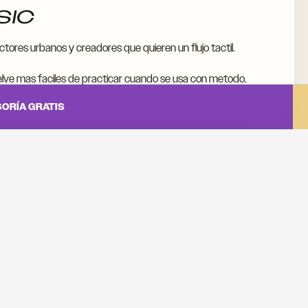
SIC
ores urbanos y creadores que quieren un flujo tactil.
elve mas faciles de practicar cuando se usa con metodo.
ORÍA GRATIS
FESTIVAL DE BOLEROS EN
LOS
BARRANQUILLA: POR QUÉ EL BOLERO
FORMA MÚSICOS
Leer →