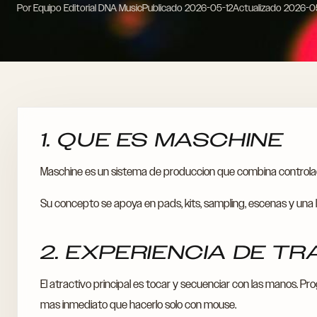
Por Equipo Editorial DNA Music
Publicado
2026-05-12
Actualizado
2026-0
1. QUE ES MASCHINE
Maschine es un sistema de produccion que combina controlador
Su concepto se apoya en pads, kits, sampling, escenas y una li
2. EXPERIENCIA DE T
El atractivo principal es tocar y secuenciar con las manos. P
mas inmediato que hacerlo solo con mouse.