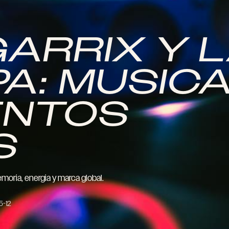
GARRIX Y 
A: MUSIC
ENTOS
S
oria, energia y marca global.
5-12