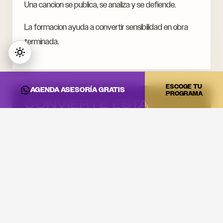
Una cancion se publica, se analiza y se defiende.
La formacion ayuda a convertir sensibilidad en obra
terminada.
ESCOGE TU
AGENDA ASESORÍA GRATIS
PROGRAMA
CONVIERTE ESTA
INFORMACIÓN EN
PRÁCTICA
Si quieres llevar estas ideas al estudio, a la cabina o a tu
proyecto artístico, revisa los programas de DNA Music
y agenda una asesoría.
Ver programas