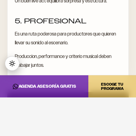
Un buen live act equilibra sorpresa y estructura.
5. PROFESIONAL
Es una ruta poderosa para productores que quieren
llevar su sonido al escenario.
Produccion, performance y criterio musical deben
trabajar juntos.
ESCOGE TU
AGENDA ASESORÍA GRATIS
PROGRAMA
CONVIERTE ESTA
INFORMACIÓN EN
PRÁCTICA
Si quieres llevar estas ideas al estudio, a la cabina o a tu