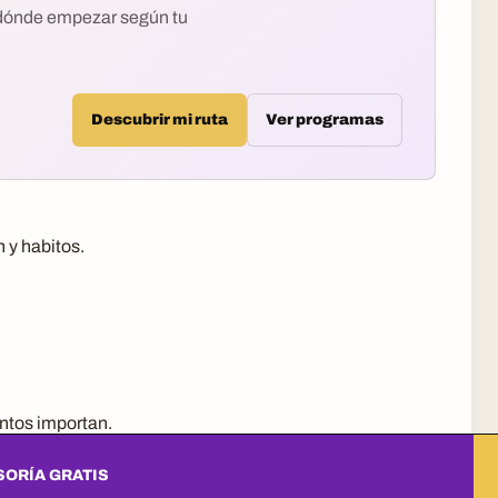
 dónde empezar según tu
Descubrir mi ruta
Ver programas
 y habitos.
ntos importan.
ORÍA GRATIS