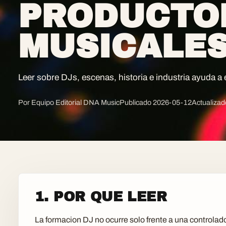
PRODUCTO
MUSICALE
Leer sobre DJs, escenas, historia e industria ayuda a 
Por Equipo Editorial DNA Music
Publicado
2026-05-12
Actualiza
1. POR QUE LEER
La formacion DJ no ocurre solo frente a una controlad