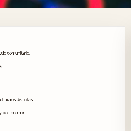
tido comunitario.
a.
lturales distintas.
y pertenencia.