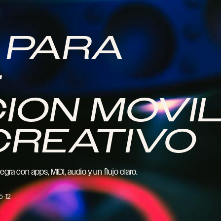
O PARA
:
ION MOVI
CREATIVO
ra con apps, MIDI, audio y un flujo claro.
5-12