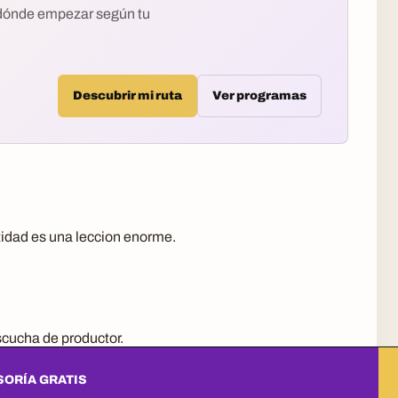
 dónde empezar según tu
Descubrir mi ruta
Ver programas
ntidad es una leccion enorme.
scucha de productor.
 de la cancion.
ORÍA GRATIS