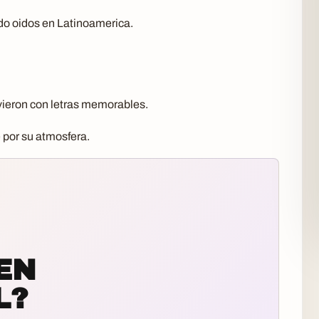
do oidos en Latinoamerica.
ivieron con letras memorables.
 por su atmosfera.
EN
L?