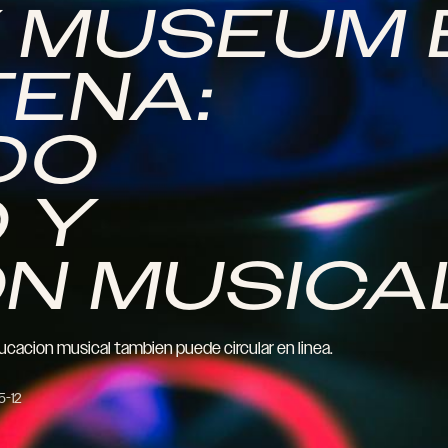
 MUSEUM 
ENA:
DO
 Y
N MUSICA
ducacion musical tambien puede circular en linea.
5-12