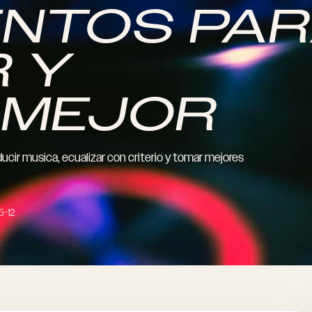
NTOS PA
R Y
 MEJOR
ucir musica, ecualizar con criterio y tomar mejores
5-12