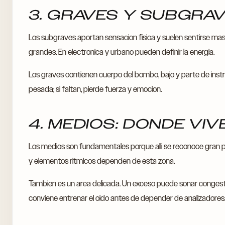
3. GRAVES Y SUBGRA
Los subgraves aportan sensacion fisica y suelen sentirse ma
grandes. En electronica y urbano pueden definir la energia.
Los graves contienen cuerpo del bombo, bajo y parte de inst
pesada; si faltan, pierde fuerza y emocion.
4. MEDIOS: DONDE VIV
Los medios son fundamentales porque alli se reconoce gran p
y elementos ritmicos dependen de esta zona.
Tambien es un area delicada. Un exceso puede sonar congestio
conviene entrenar el oido antes de depender de analizadores