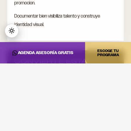
promocion.
Documentar bien visibiliza talento y construye
identidad visual.
ESCOGE TU
AGENDA ASESORÍA GRATIS
PROGRAMA
CONVIERTE ESTA
INFORMACIÓN EN
PRÁCTICA
Si quieres llevar estas ideas al estudio, a la cabina o a tu
proyecto artístico, revisa los programas de DNA Music
y agenda una asesoría.
Ver programas