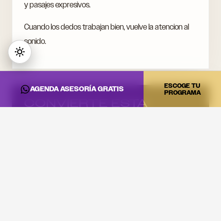
y pasajes expresivos.
Cuando los dedos trabajan bien, vuelve la atencion al
sonido.
ESCOGE TU
AGENDA ASESORÍA GRATIS
PROGRAMA
CONVIERTE ESTA
INFORMACIÓN EN
PRÁCTICA
Si quieres llevar estas ideas al estudio, a la cabina o a tu
proyecto artístico, revisa los programas de DNA Music
y agenda una asesoría.
Estudia Música y Composición