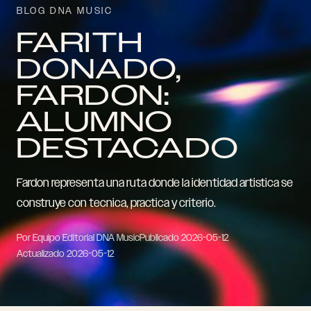
BLOG DNA MUSIC
FARITH
DONADO,
FARDON:
ALUMNO
DESTACADO
Fardon representa una ruta donde la identidad artistica se
construye con tecnica, practica y criterio.
Por Equipo Editorial DNA Music
Publicado
2026-05-12
Actualizado
2026-05-12