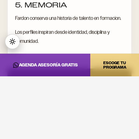
5. MEMORIA
Fardon conserva una historia de talento en formacion.
Los perfiles inspiran desde identidad, disciplina y
comunidad.
ESCOGE TU
AGENDA ASESORÍA GRATIS
PROGRAMA
CONVIERTE ESTA
INFORMACIÓN EN
PRÁCTICA
Si quieres llevar estas ideas al estudio, a la cabina o a tu
proyecto artístico, revisa los programas de DNA Music
y agenda una asesoría.