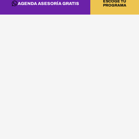
ESCOGE TU
AGENDA ASESORÍA GRATIS
PROGRAMA
educacion musical tambien se cuenta desde
personas.
DNA Music conserva memoria de estudiantes
que aprenden, crean y avanzan.
CONVIERTE ESTA
INFORMACIÓN EN
PRÁCTICA
Si quieres llevar estas ideas al estudio, a la
cabina o a tu proyecto artístico, revisa los
programas de DNA Music y agenda una asesoría.