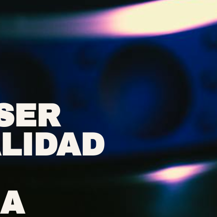
 SER
ALIDAD
 A