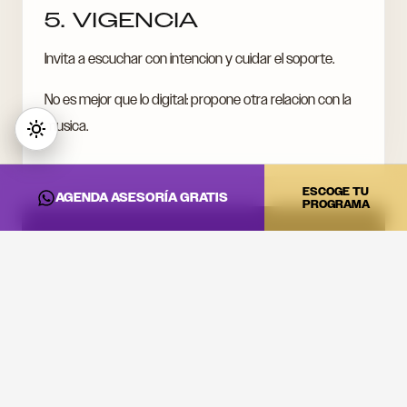
5. VIGENCIA
Invita a escuchar con intencion y cuidar el soporte.
No es mejor que lo digital: propone otra relacion con la
musica.
ESCOGE TU
AGENDA ASESORÍA GRATIS
PROGRAMA
CONVIERTE ESTA
INFORMACIÓN EN
PRÁCTICA
Si quieres llevar estas ideas al estudio, a la cabina o a tu
proyecto artístico, revisa los programas de DNA Music
y agenda una asesoría.