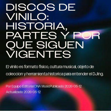
DISCOS DE
VINILO:
HISTORIA,
PARTES Y POR
QUE SIGUEN
VIGENTES
El vinilo es formato fisico, cultura musical, objeto de
coleccion y herramienta historica para entender el DJing.
Por Equipo Editorial DNA Music
Publicado
2026-05-12
Actualizado
2026-05-12