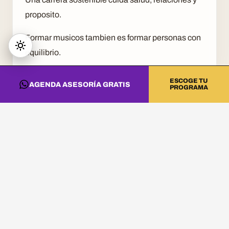
proposito.
Formar musicos tambien es formar personas con
equilibrio.
ESCOGE TU
AGENDA ASESORÍA GRATIS
PROGRAMA
CONVIERTE ESTA
INFORMACIÓN EN
PRÁCTICA
Si quieres llevar estas ideas al estudio, a la
cabina o a tu proyecto artístico, revisa los
programas de DNA Music y agenda una asesoría.
Estudia Producción Musical