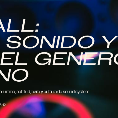
LL:
, SONIDO 
DEL GENE
INO
on ritmo, actitud, baile y cultura de sound system.
5-12