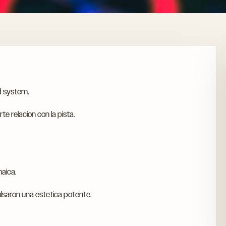
nd system.
e relacion con la pista.
aica.
ulsaron una estetica potente.