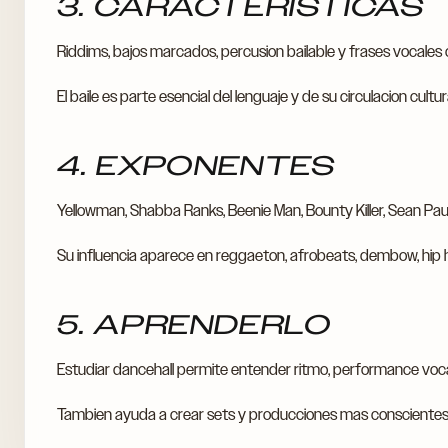
3. CARACTERISTICAS
Riddims, bajos marcados, percusion bailable y frases vocales
El baile es parte esencial del lenguaje y de su circulacion cultura
4. EXPONENTES
Yellowman, Shabba Ranks, Beenie Man, Bounty Killer, Sean Paul
Su influencia aparece en reggaeton, afrobeats, dembow, hip h
5. APRENDERLO
Estudiar dancehall permite entender ritmo, performance vocal, 
Tambien ayuda a crear sets y producciones mas conscientes