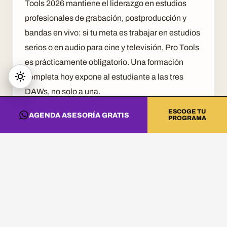
Tools 2026 mantiene el liderazgo en estudios
profesionales de grabación, postproducción y
bandas en vivo: si tu meta es trabajar en estudios
serios o en audio para cine y televisión, Pro Tools
es prácticamente obligatorio. Una formación
completa hoy expone al estudiante a las tres
DAWs, no solo a una.
ESCOGE TU
Alrededor de las DAWs aparece el resto del
AGENDA ASESORÍA GRATIS
PROGRAMA
ecosistema: controladores MIDI (teclados Akai,
Native Instruments, Arturia), interfaces de audio
(Focusrite, Universal Audio, RME), monitores de
estudio confiables, micrófonos para voz e
instrumentos, plugins de procesamiento (UAD,
FabFilter, Waves) y, para quien combina
producción con DJing, Serato como software de