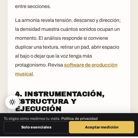
entre secciones.
La armonía revela tensión, descanso y dirección;
la densidad muestra cuántos sonidos ocupan un
momento. El análisis responde si conviene
duplicar una textura, retirar un pad, abrir espacio
al bajo o dejar que la voz tenga más
protagonismo. Revisa
software de producción
musical
.
4. INSTRUMENTACIÓN,
ESTRUCTURA Y
EJECUCIÓN
Tú eliges cómo medimos tu visita.
Política de privacidad
La instrumentación se analiza preguntando si
AGENDA ASESORÍA GRATIS
ESCOGE TU PROGRAMA
Solo esenciales
Aceptar medición
cada sonido cumple función: textura, ritmo,