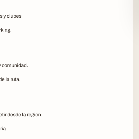
s y clubes.
rking.
 y comunidad.
e la ruta.
ir desde la region.
ria.