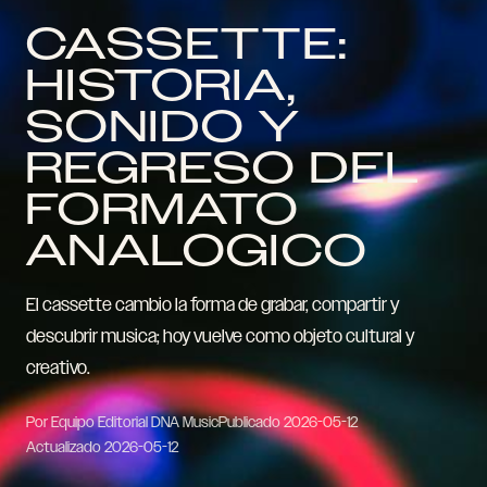
CASSETTE:
HISTORIA,
SONIDO Y
REGRESO DEL
FORMATO
ANALOGICO
El cassette cambio la forma de grabar, compartir y
descubrir musica; hoy vuelve como objeto cultural y
creativo.
Por Equipo Editorial DNA Music
Publicado
2026-05-12
Actualizado
2026-05-12