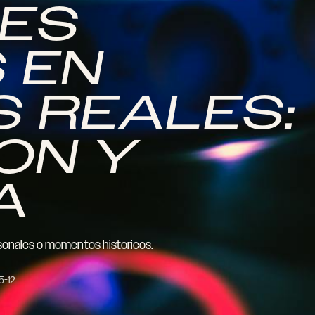
NES
 EN
S REALES:
ION Y
A
sonales o momentos historicos.
5-12