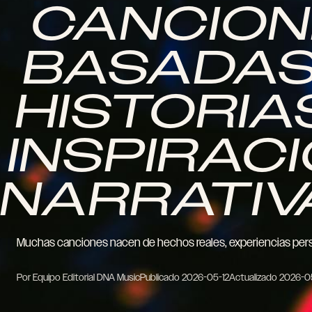
CANCIO
BASADAS
HISTORIA
INSPIRAC
NARRATIV
Muchas canciones nacen de hechos reales, experiencias per
Por Equipo Editorial DNA Music
Publicado
2026-05-12
Actualizado
2026-0