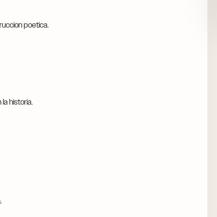
ruccion poetica.
a historia.
.