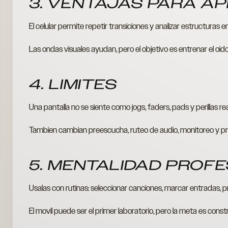
3. VENTAJAS PARA A
El celular permite repetir transiciones y analizar estructuras
Las ondas visuales ayudan, pero el objetivo es entrenar el oido
4. LIMITES
Una pantalla no se siente como jogs, faders, pads y perillas rea
Tambien cambian preescucha, ruteo de audio, monitoreo y pr
5. MENTALIDAD PROF
Usalas con rutinas: seleccionar canciones, marcar entradas, p
El movil puede ser el primer laboratorio, pero la meta es constr