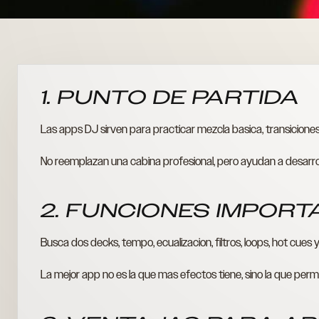
1. PUNTO DE PARTIDA
Las apps DJ sirven para practicar mezcla basica, transiciones,
No reemplazan una cabina profesional, pero ayudan a desarrolla
2. FUNCIONES IMPOR
Busca dos decks, tempo, ecualizacion, filtros, loops, hot cues y
La mejor app no es la que mas efectos tiene, sino la que per