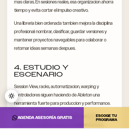
mas claras. En sesiones reales, esa organizacion ahorra
tiempo y evita cortar el impulso creativo.
Una libreria bien ordenada tambien mejora la disciplina
profesional: nombrar, clasificar, guardar versiones y
mantener proyectos navegables para colaborar o
retomar ideas semanas despues.
4. ESTUDIO Y
ESCENARIO
Session View, racks, automatizacion, warping y
controladores siguen haciendo de Ableton una
herramienta fuerte para produccion y performance.
ESCOGE TU
En DNA Music, aprender Live implica construir
AGENDA ASESORÍA GRATIS
PROGRAMA
proyectos completos: ritmo, armonia, estructura,