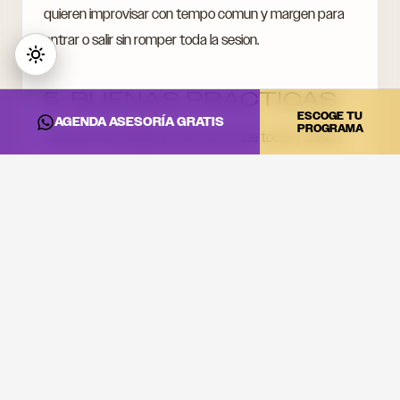
quieren improvisar con tempo comun y margen para
entrar o salir sin romper toda la sesion.
5. BUENAS PRACTICAS
ESCOGE TU
AGENDA ASESORÍA GRATIS
PROGRAMA
Usa una red estable, prueba antes de tocar y define
quien controla tempo en cada momento.
La tecnologia facilita la sincronizacion, pero la escucha,
la estructura y el criterio siguen siendo responsabilidad
del musico.
CONVIERTE ESTA
INFORMACIÓN EN